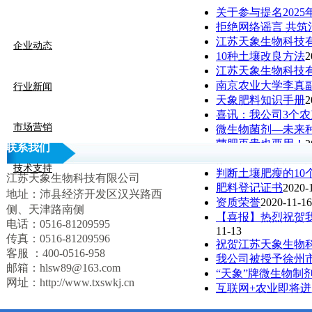
关于参与提名202
拒绝网络谣言 共筑
江苏天象生物科技
企业动态
10种土壤改良方法
2
江苏天象生物科技有
南京农业大学李真
行业新闻
天象肥料知识手册
2
喜讯：我公司3个
市场营销
微生物菌剂—未来
菌肥再贵也要用！
2
联系我们
微生物有机肥八大
技术支持
判断土壤肥瘦的10
江苏天象生物科技有限公司
肥料登记证书
2020-
地址：
沛县经济开发区
汉兴路西
资质荣誉
2020-11-16
侧、天津路南侧
【喜报】热烈祝贺
电话：0516-81209595
11-13
传真：0516-81209596
祝贺江苏天象生物
客服 ：400-0516-958
我公司被授予徐州
邮箱：hlsw89@163.com
“天象”牌微生物制
网址：http://www.txswkj.cn
互联网+农业即将