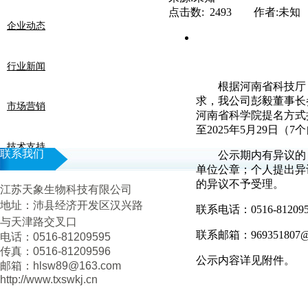
点击数: 2493 作者:未知
企业动态
行业新闻
根据河南省科技厅
求，我公司
彭毅董事长
市场营销
河南省科学院
提名方式
至
2025
年
5
月
29
日
（7
个
技术支持
联系我们
公示期内有异议的
单位公章；个人提出异
的异议不予受理。
江苏天象生物科技有限公司
地址：
沛县经济开发区汉兴路
联系电话：
0516-81209
与天津路交叉口
联系邮箱：
969351807
电话：0516-81209595
传真：0516-81209596
公示内容详见附件。
邮箱：hlsw89@163.com
http://www.txswkj.cn