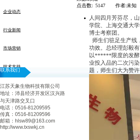
点击数: 5147 作者:未知
企业动态
人间四月芳芬尽，山
学院、上海交通大学
行业新闻
博士考察团。
师生们驻足生产线
功效。总经理彭毅有
市场营销
以******限度
业投入品的二次污染
技术支持
联系我们
题，师生们大为赞许
江苏天象生物科技有限公司
地址：
沛县经济开发区汉兴路
与天津路交叉口
电话：0516-81209595
传真：0516-81209596
邮箱：hlsw89@163.com
http://www.txswkj.cn