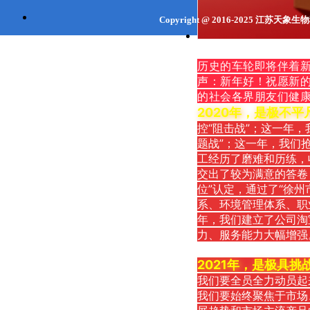
Copyright @ 2016-2025
江苏天象生
联系地址：江苏省
徐州市
沛县经济
全体员工同志们：
历史的车轮即将伴着新
声：新年好！祝愿新
的社会各界朋友们健
2020年，是极不平
控“阻击战”；这一年
题战”；这一年，我们
工经历了磨难和历练，
交出了较为满意的答卷
位”认定，通过了“徐州
系、环境管理体系、职
年，我们建立了公司淘
力、服务能力大幅增强
2021年，是极具挑
我们要全员全力动员起
我们要始终聚焦于市场