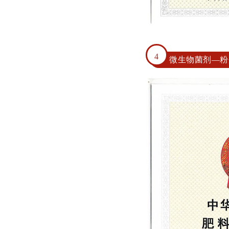
4
微生物菌剂—粉