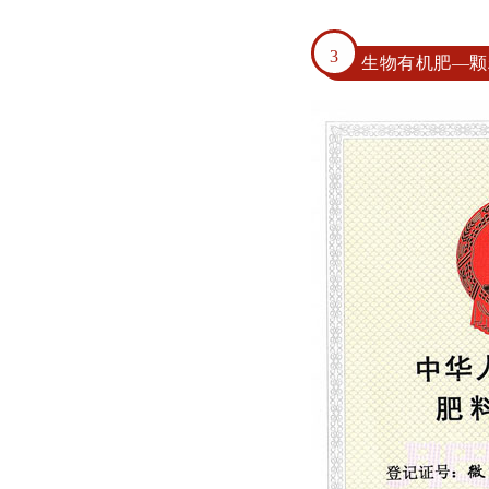
3
生物有机肥—颗