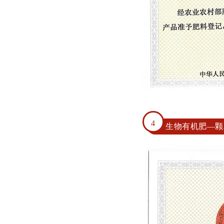
4
生物有机肥—颗