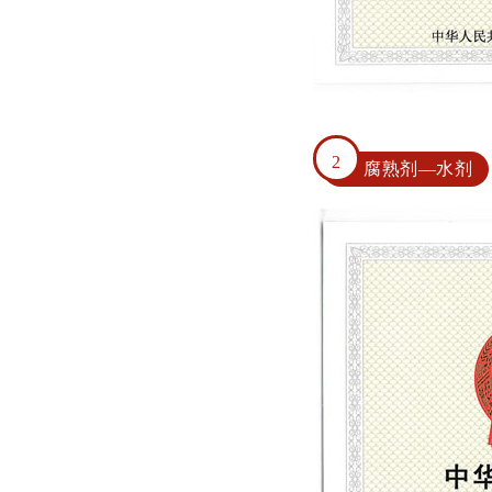
2
腐熟剂—水剂