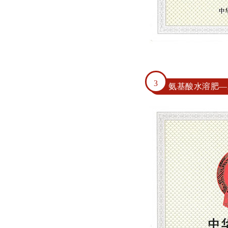
3
氨基酸水溶肥
—