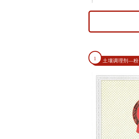
1
土壤调理剂—粉