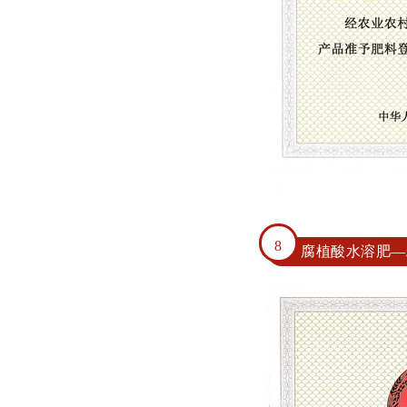
8
腐植酸水溶肥—