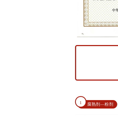
1
腐熟剂—粉剂