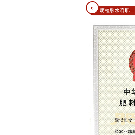
9
腐植酸水溶肥—